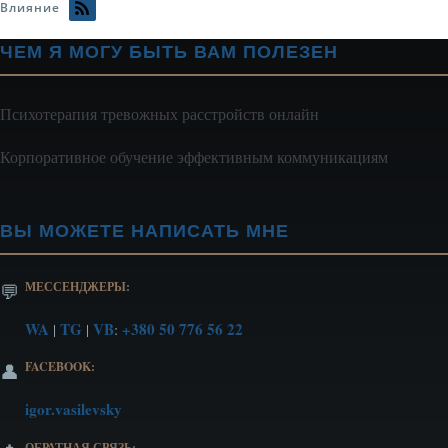
Влияние
ЧЕМ Я МОГУ БЫТЬ ВАМ ПОЛЕЗЕН
Психотерапия тревожных расстройств онлайн
Корпоративное обучение эффективным коммуникациям
ВЫ МОЖЕТЕ НАПИСАТЬ МНЕ
МЕССЕНДЖЕРЫ:
💬
WA
TG
VB
+380 50 776 56 22
|
|
:
FACEBOOK:
👤
igor.vasilevsky
ОБРАТНАЯ СВЯЗЬ: