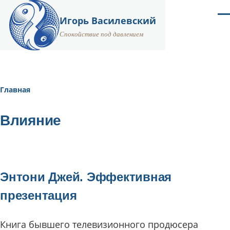
Перейти к основному содержанию
Ме
Игорь Василевский
Спокойствие под давлением
Главная
Строка
навигации
Влияние
Энтони Джей. Эффективная
презентация
Книга бывшего телевизионного продюсера