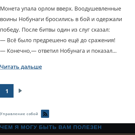
Монета упала орлом вверх. Воодушевленные
воины Нобунаги бросились в бой и одержали
победу. После битвы один из слуг сказал:
— Всё было предрешено ещё до сражения!
— Конечно,— ответил Нобунага и показал…
Читать дальше
1
Нумерация
Следующая
страниц
страница
Управление собой
ЧЕМ Я МОГУ БЫТЬ ВАМ ПОЛЕЗЕН