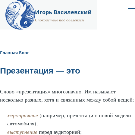
Перейти к основному содержанию
Ме
Игорь Василевский
Спокойствие под давлением
Главная
Блог
Строка
навигации
Презентация — это
Слово «презентация» многозначно. Им называют
несколько разных, хотя и связанных между собой вещей:
мероприятие
(например, презентацию новой модели
автомобиля);
выступление
перед аудиторией;